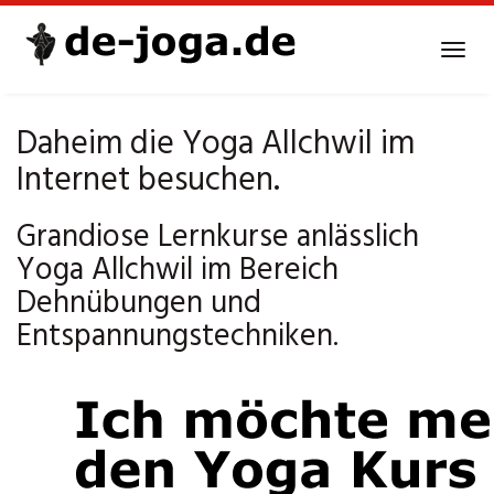
Skip
to
Tog
main
navi
content
Daheim die Yoga Allchwil im
Internet besuchen.
Grandiose Lernkurse anlässlich
Yoga Allchwil im Bereich
Dehnübungen und
Entspannungstechniken.