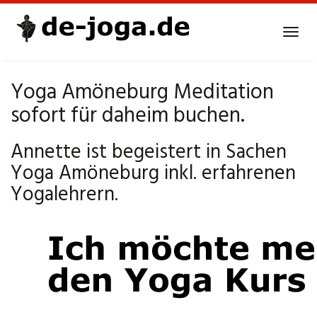
Skip
to
Tog
main
navi
content
Yoga Amöneburg Meditation
sofort für daheim buchen.
Annette ist begeistert in Sachen
Yoga Amöneburg inkl. erfahrenen
Yogalehrern.