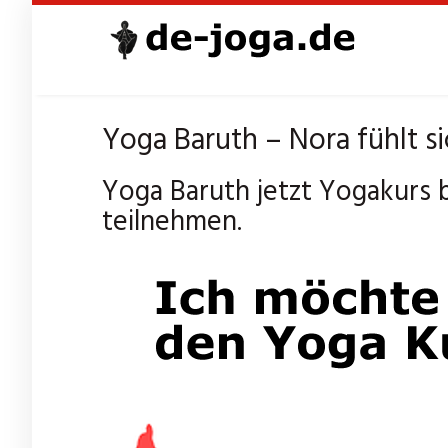
Skip
to
main
content
Yoga Baruth – Nora fühlt si
Yoga Baruth jetzt Yogakurs 
teilnehmen.