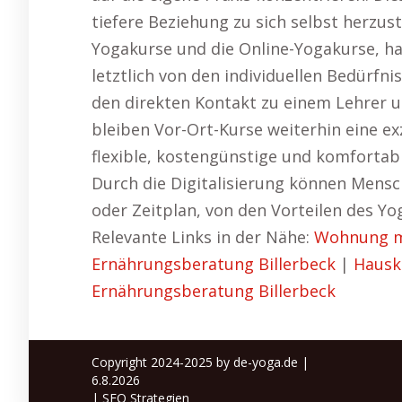
tiefere Beziehung zu sich selbst herzuste
Yogakurse und die Online-Yogakurse, ha
letztlich von den individuellen Bedürfn
den direkten Kontakt zu einem Lehrer 
bleiben Vor-Ort-Kurse weiterhin eine ex
flexible, kostengünstige und komfortabl
Durch die Digitalisierung können Mens
oder Zeitplan, von den Vorteilen des Yog
Relevante Links in der Nähe:
Wohnung mi
Ernährungsberatung Billerbeck
|
Hausk
Ernährungsberatung Billerbeck
Copyright 2024-2025 by de-yoga.de |
6.8.2026
|
SEO Strategien