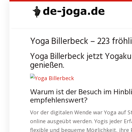
Skip
to
main
content
Yoga Billerbeck – 223 fröhl
Yoga Billerbeck jetzt Yogak
genießen.
Warum ist der Besuch im Hinbli
empfehlenswert?
Vor der digitalen Wende war Yoga auf S
online ausgeübt werden. Yogis jeder Erf
flexible und bequeme Möglichkeit, ihre P