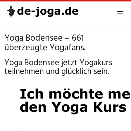
Skip
to
Tog
main
navi
content
Yoga Bodensee – 661
überzeugte Yogafans.
Yoga Bodensee jetzt Yogakurs
teilnehmen und glücklich sein.