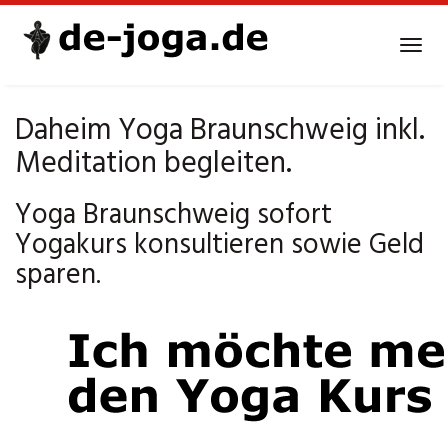
Skip
to
Tog
main
navi
content
Daheim Yoga Braunschweig inkl.
Meditation begleiten.
Yoga Braunschweig sofort
Yogakurs konsultieren sowie Geld
sparen.