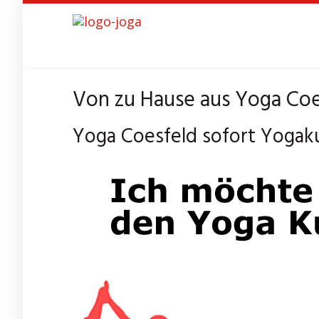
Skip
to
main
content
Von zu Hause aus Yoga Coe
Yoga Coesfeld sofort Yogak