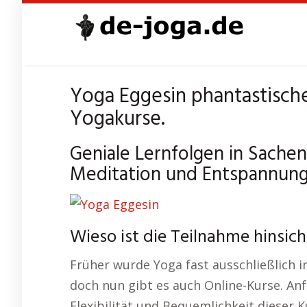
Skip
to
main
content
Yoga Eggesin phantastische
Yogakurse.
Geniale Lernfolgen in Sachen
Meditation und Entspannung
Wieso ist die Teilnahme hinsic
Früher wurde Yoga fast ausschließlich 
doch nun gibt es auch Online-Kurse. An
Flexibilität und Bequemlichkeit dieser K