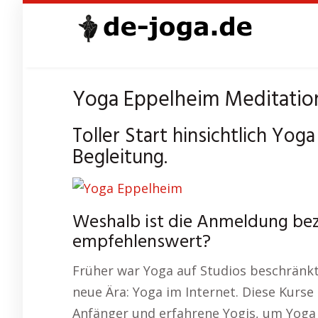
Skip
to
main
content
Yoga Eppelheim Meditation 
Toller Start hinsichtlich Yoga
Begleitung.
Weshalb ist die Anmeldung be
empfehlenswert?
Früher war Yoga auf Studios beschränkt,
neue Ära: Yoga im Internet. Diese Kurse 
Anfänger und erfahrene Yogis, um Yoga i