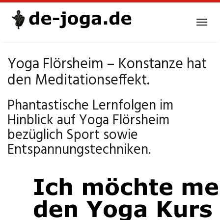
Skip
to
Tog
main
navi
content
Yoga Flörsheim – Konstanze hat
den Meditationseffekt.
Phantastische Lernfolgen im
Hinblick auf Yoga Flörsheim
bezüglich Sport sowie
Entspannungstechniken.