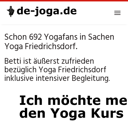
Skip
to
Tog
main
navi
content
Schon 692 Yogafans in Sachen
Yoga Friedrichsdorf.
Betti ist äußerst zufrieden
bezüglich Yoga Friedrichsdorf
inklusive intensiver Begleitung.