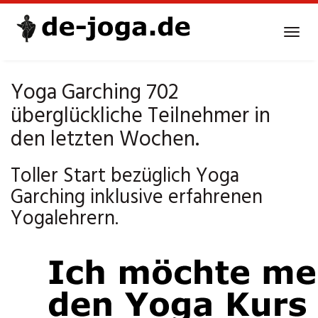
Skip
to
Tog
main
navi
content
Yoga Garching 702
überglückliche Teilnehmer in
den letzten Wochen.
Toller Start bezüglich Yoga
Garching inklusive erfahrenen
Yogalehrern.