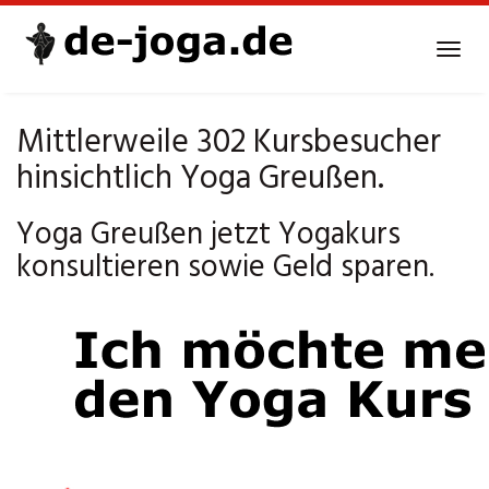
Skip
to
Tog
main
navi
content
Mittlerweile 302 Kursbesucher
hinsichtlich Yoga Greußen.
Yoga Greußen jetzt Yogakurs
konsultieren sowie Geld sparen.