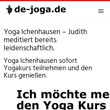
Skip
to
Tog
main
navi
content
Yoga Ichenhausen – Judith
meditiert bereits
leidenschaftlich.
Yoga Ichenhausen sofort
Yogakurs teilnehmen und den
Kurs genießen.