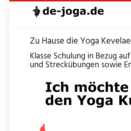
Skip
to
main
content
Zu Hause die Yoga Kevelaer
Klasse Schulung in Bezug au
und Streckübungen sowie E