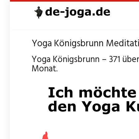
Skip
to
main
content
Yoga Königsbrunn Meditati
Yoga Königsbrunn – 371 über
Monat.