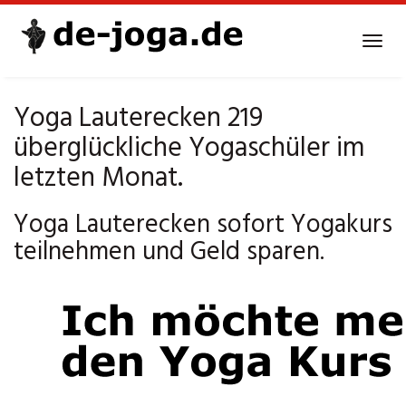
Skip
to
Tog
main
navi
content
Yoga Lauterecken 219
überglückliche Yogaschüler im
letzten Monat.
Yoga Lauterecken sofort Yogakurs
teilnehmen und Geld sparen.