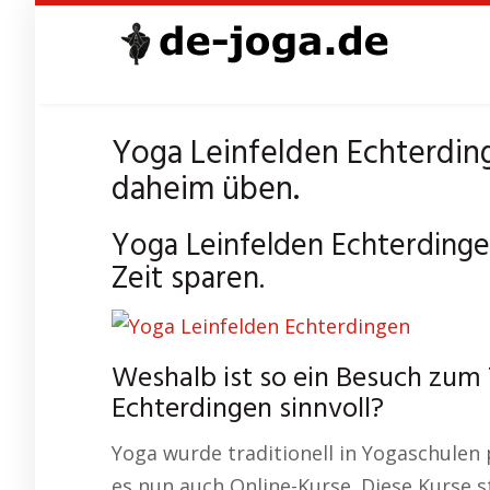
Skip
to
main
content
Yoga Leinfelden Echterding
daheim üben.
Yoga Leinfelden Echterding
Zeit sparen.
Weshalb ist so ein Besuch zum
Echterdingen sinnvoll?
Yoga wurde traditionell in Yogaschulen p
es nun auch Online-Kurse. Diese Kurse s