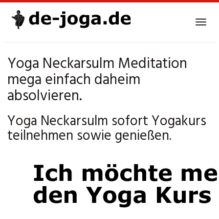
Skip
to
Tog
main
navi
content
Yoga Neckarsulm Meditation
mega einfach daheim
absolvieren.
Yoga Neckarsulm sofort Yogakurs
teilnehmen sowie genießen.