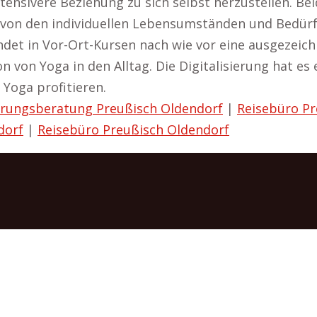
ntensivere Beziehung zu sich selbst herzustellen. Be
gt von den individuellen Lebensumständen und Bedür
det in Vor-Ort-Kursen nach wie vor eine ausgezeich
n von Yoga in den Alltag. Die Digitalisierung hat e
Yoga profitieren.
rungsberatung Preußisch Oldendorf
|
Reisebüro Pr
dorf
|
Reisebüro Preußisch Oldendorf