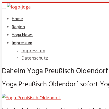
Skip
Toggle
to
navigation
Home
main
Region
content
Yoga News
Impressum
Impressum
Datenschutz
Daheim Yoga Preußisch Oldendorf i
Yoga Preußisch Oldendorf sofort Yo