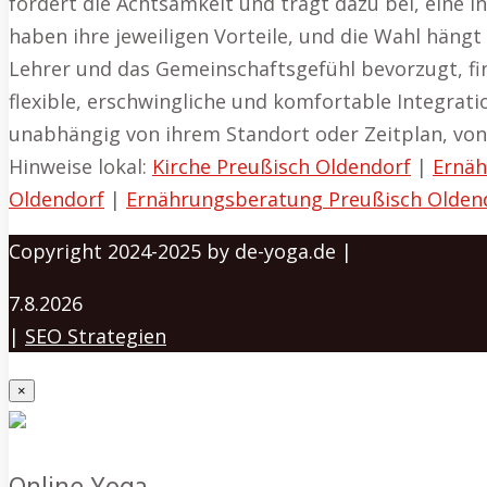
fördert die Achtsamkeit und trägt dazu bei, eine i
haben ihre jeweiligen Vorteile, und die Wahl hän
Lehrer und das Gemeinschaftsgefühl bevorzugt, fin
flexible, erschwingliche und komfortable Integratio
unabhängig von ihrem Standort oder Zeitplan, von 
Hinweise lokal:
Kirche Preußisch Oldendorf
|
Ernäh
Oldendorf
|
Ernährungsberatung Preußisch Olden
Copyright 2024-2025 by de-yoga.de |
7.8.2026
|
SEO Strategien
×