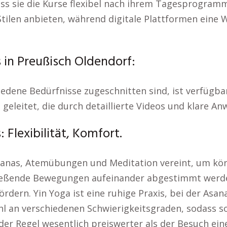
ass sie die Kurse flexibel nach ihrem Tagesprogram
tilen anbieten, während digitale Plattformen eine W
 in Preußisch Oldendorf:
iedene Bedürfnisse zugeschnitten sind, ist verfügbar
 geleitet, die durch detaillierte Videos und klare A
Flexibilität, Komfort.
 Asanas, Atemübungen und Meditation vereint, um kör
d fließende Bewegungen aufeinander abgestimmt wer
 fördern. Yin Yoga ist eine ruhige Praxis, bei der A
hl an verschiedenen Schwierigkeitsgraden, sodass s
 der Regel wesentlich preiswerter als der Besuch ein