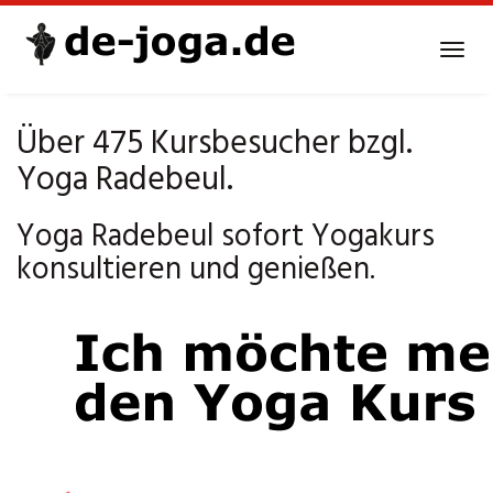
Skip
to
Tog
main
navi
content
Über 475 Kursbesucher bzgl.
Yoga Radebeul.
Yoga Radebeul sofort Yogakurs
konsultieren und genießen.