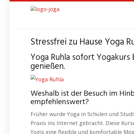
Skip
to
main
content
Stressfrei zu Hause Yoga Ru
Yoga Ruhla sofort Yogakurs
genießen.
Weshalb ist der Besuch im Hinb
empfehlenswert?
Früher wurde Yoga in Schulen und Studios
Praxis ins Internet gebracht. Diese Kur
Yogis eine flexible und komfortable Mögl