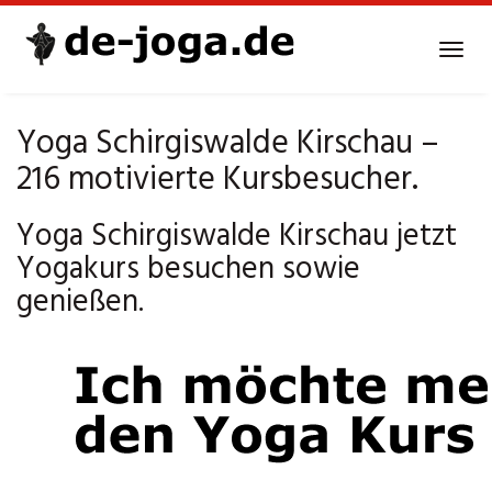
Skip
to
Tog
main
navi
content
Yoga Schirgiswalde Kirschau –
216 motivierte Kursbesucher.
Yoga Schirgiswalde Kirschau jetzt
Yogakurs besuchen sowie
genießen.