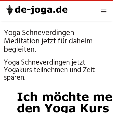
Skip
to
Tog
main
navi
content
Yoga Schneverdingen
Meditation jetzt für daheim
begleiten.
Yoga Schneverdingen jetzt
Yogakurs teilnehmen und Zeit
sparen.