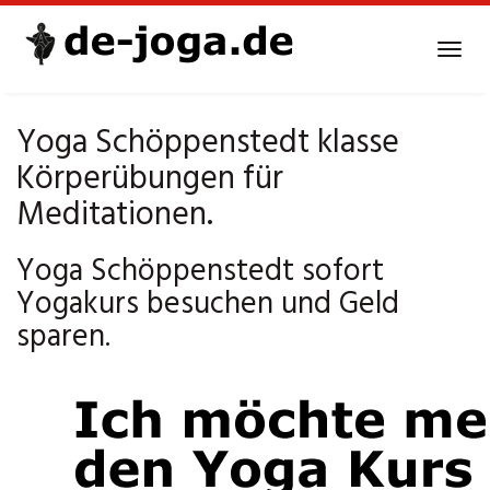
Skip
to
Tog
main
navi
content
Yoga Schöppenstedt klasse
Körperübungen für
Meditationen.
Yoga Schöppenstedt sofort
Yogakurs besuchen und Geld
sparen.