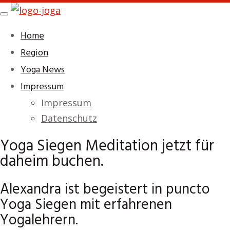
Skip
Toggle
to
navigation
Home
main
Region
content
Yoga News
Impressum
Impressum
Datenschutz
Yoga Siegen Meditation jetzt für
daheim buchen.
Alexandra ist begeistert in puncto
Yoga Siegen mit erfahrenen
Yogalehrern.