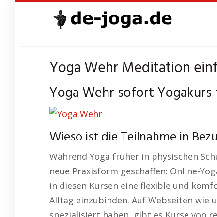
Skip
to
main
content
Yoga Wehr Meditation einf
Yoga Wehr sofort Yogakurs t
Wieso ist die Teilnahme in Bez
Während Yoga früher in physischen Schul
neue Praxisform geschaffen: Online-Yog
in diesen Kursen eine flexible und komf
Alltag einzubinden. Auf Webseiten wie u
spezialisiert haben, gibt es Kurse von 