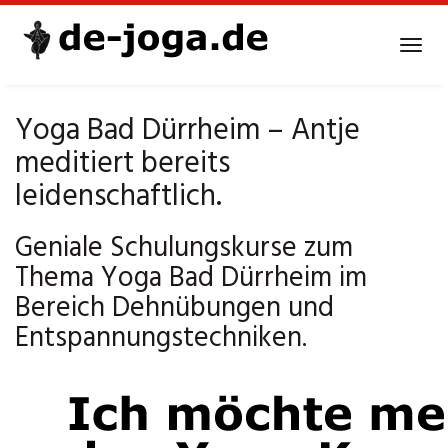
Skip
to
Tog
main
navi
content
Yoga Bad Dürrheim – Antje
meditiert bereits
leidenschaftlich.
Geniale Schulungskurse zum
Thema Yoga Bad Dürrheim im
Bereich Dehnübungen und
Entspannungstechniken.