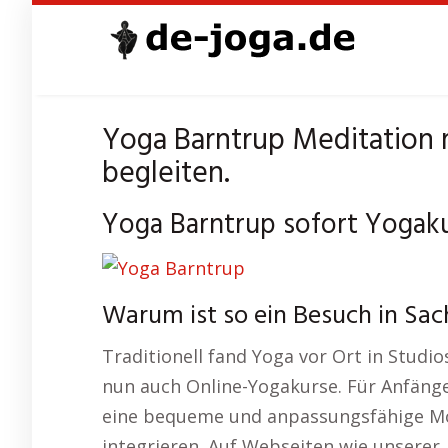
Skip
to
main
content
Yoga Barntrup Meditation 
begleiten.
Yoga Barntrup sofort Yogaku
Warum ist so ein Besuch in Sac
Traditionell fand Yoga vor Ort in Studios
nun auch Online-Yogakurse. Für Anfänge
eine bequeme und anpassungsfähige Mögl
integrieren. Auf Webseiten wie unserer,