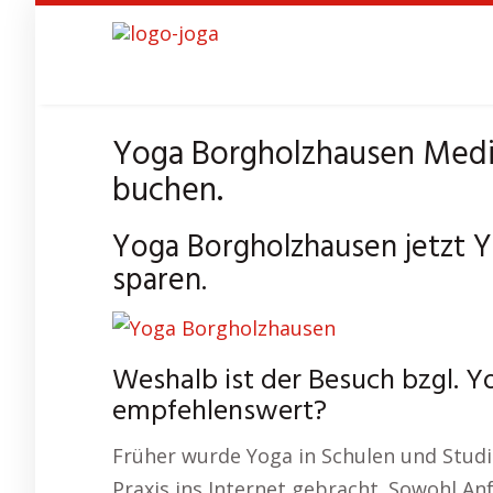
Skip
to
main
content
Yoga Borgholzhausen Medit
buchen.
Yoga Borgholzhausen jetzt 
sparen.
Weshalb ist der Besuch bzgl. 
empfehlenswert?
Früher wurde Yoga in Schulen und Studios
Praxis ins Internet gebracht. Sowohl An