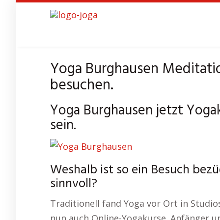
Skip
to
main
content
Yoga Burghausen Meditatio
besuchen.
Yoga Burghausen jetzt Yogak
sein.
Weshalb ist so ein Besuch bez
sinnvoll?
Traditionell fand Yoga vor Ort in Studios
nun auch Online-Yogakurse. Anfänger un