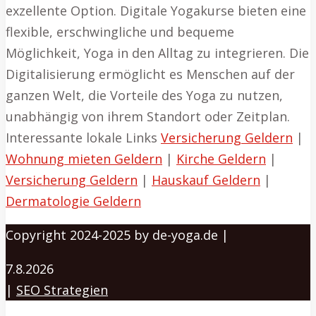
exzellente Option. Digitale Yogakurse bieten eine
flexible, erschwingliche und bequeme
Möglichkeit, Yoga in den Alltag zu integrieren. Die
Digitalisierung ermöglicht es Menschen auf der
ganzen Welt, die Vorteile des Yoga zu nutzen,
unabhängig von ihrem Standort oder Zeitplan.
Interessante lokale Links
Versicherung Geldern
|
Wohnung mieten Geldern
|
Kirche Geldern
|
Versicherung Geldern
|
Hauskauf Geldern
|
Dermatologie Geldern
Copyright 2024-2025 by de-yoga.de |
7.8.2026
|
SEO Strategien