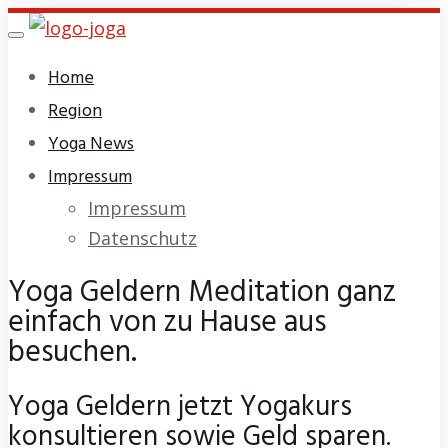
Skip
Toggle
to
navigation
Home
main
Region
content
Yoga News
Impressum
Impressum
Datenschutz
Yoga Geldern Meditation ganz
einfach von zu Hause aus
besuchen.
Yoga Geldern jetzt Yogakurs
konsultieren sowie Geld sparen.