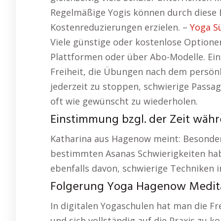
Regelmäßige Yogis können durch diese 
Kostenreduzierungen erzielen. –
Yoga Sü
Viele günstige oder kostenlose Optione
Plattformen oder über Abo-Modelle. Ein g
Freiheit, die Übungen nach dem persönl
jederzeit zu stoppen, schwierige Passa
oft wie gewünscht zu wiederholen.
Einstimmung bzgl. der Zeit wäh
Katharina aus Hagenow meint: Besonders 
bestimmten Asanas Schwierigkeiten hab
ebenfalls davon, schwierige Techniken 
Folgerung Yoga Hagenow Medita
In digitalen Yogaschulen hat man die F
und sich vollständig auf die Praxis zu k