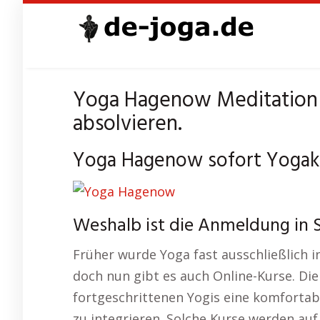
Skip
to
main
content
Yoga Hagenow Meditation 
absolvieren.
Yoga Hagenow sofort Yogak
Weshalb ist die Anmeldung in
Früher wurde Yoga fast ausschließlich 
doch nun gibt es auch Online-Kurse. Di
fortgeschrittenen Yogis eine komfortable
zu integrieren. Solche Kurse werden auf