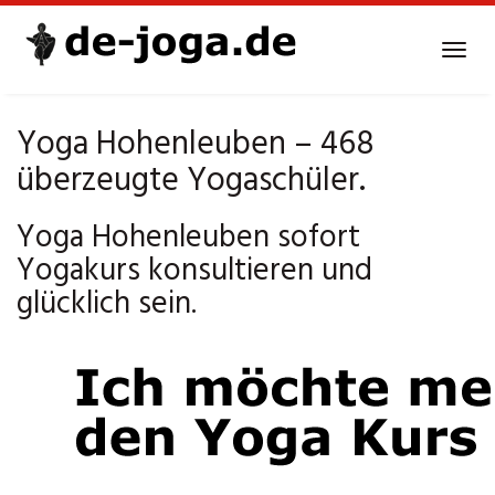
Skip
to
Tog
main
navi
content
Yoga Hohenleuben – 468
überzeugte Yogaschüler.
Yoga Hohenleuben sofort
Yogakurs konsultieren und
glücklich sein.