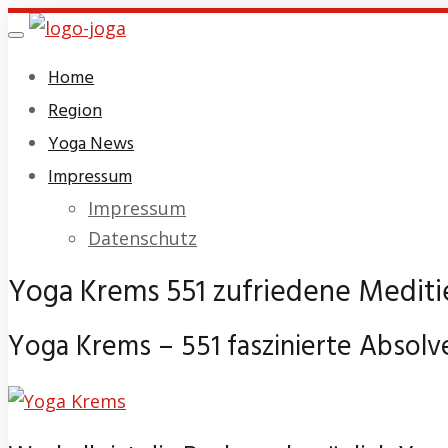
Skip
Toggle
to
navigation
Home
main
Region
content
Yoga News
Impressum
Impressum
Datenschutz
Yoga Krems 551 zufriedene Meditie
Yoga Krems – 551 faszinierte Absolve