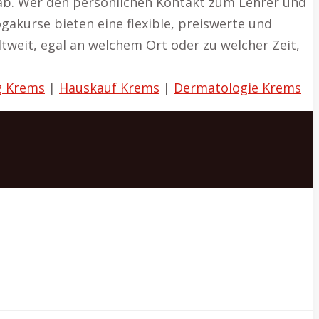
ab. Wer den persönlichen Kontakt zum Lehrer und
gakurse bieten eine flexible, preiswerte und
ltweit, egal an welchem Ort oder zu welcher Zeit,
g Krems
|
Hauskauf Krems
|
Dermatologie Krems