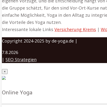
eigenen Vorzüge, und die Entscheidung hängt von 
die Gruppe schätzt, für den sind Vor-Ort-Kurse nat
einfache Möglichkeit, Yoga in den Alltag zu integr
die Vorteile des Yoga nutzen.
Interessante lokale Links
Versicherung Krems
|
Wo
Copyright 2024-2025 by de-yoga.de |
7.8.2026
|
SEO Strategien
×
Online Yoga