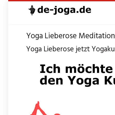
Skip
to
main
content
Yoga Lieberose Meditation 
Yoga Lieberose jetzt Yogaku