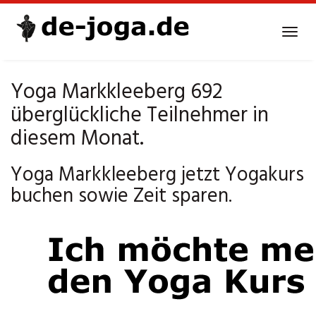
Skip
to
Tog
main
navi
content
Yoga Markkleeberg 692
überglückliche Teilnehmer in
diesem Monat.
Yoga Markkleeberg jetzt Yogakurs
buchen sowie Zeit sparen.