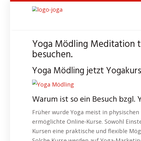
Skip
to
main
content
Yoga Mödling Meditation t
besuchen.
Yoga Mödling jetzt Yogakurs 
Warum ist so ein Besuch bzgl. 
Früher wurde Yoga meist in physischen S
ermöglichte Online-Kurse. Sowohl Einste
Kursen eine praktische und flexible Mögl
Solche Kurse werden auf Yoga-Marketin