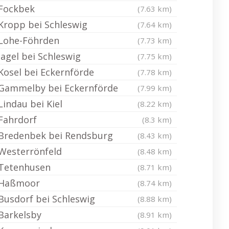
Fockbek
(7.63 km)
Kropp bei Schleswig
(7.64 km)
Lohe-Föhrden
(7.73 km)
Jagel bei Schleswig
(7.75 km)
Kosel bei Eckernförde
(7.78 km)
Gammelby bei Eckernförde
(7.99 km)
Lindau bei Kiel
(8.22 km)
Fahrdorf
(8.3 km)
Bredenbek bei Rendsburg
(8.43 km)
Westerrönfeld
(8.48 km)
Tetenhusen
(8.71 km)
Haßmoor
(8.74 km)
Busdorf bei Schleswig
(8.88 km)
Barkelsby
(8.91 km)