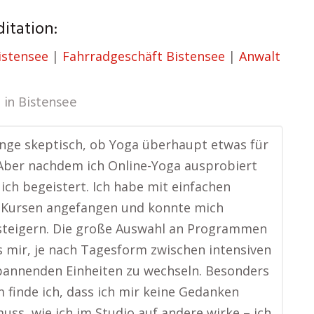
itation:
istensee
|
Fahrradgeschäft Bistensee
|
Anwalt
 in
Bistensee
ange skeptisch, ob Yoga überhaupt etwas für
 Aber nachdem ich Online-Yoga ausprobiert
 ich begeistert. Ich habe mit einfachen
-Kursen angefangen und konnte mich
steigern. Die große Auswahl an Programmen
s mir, je nach Tagesform zwischen intensiven
pannenden Einheiten zu wechseln. Besonders
finde ich, dass ich mir keine Gedanken
ss, wie ich im Studio auf andere wirke – ich