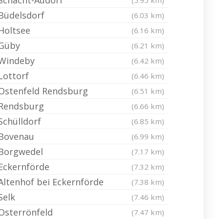
Schacht-Audorf
(5.95 km)
Büdelsdorf
(6.03 km)
Holtsee
(6.16 km)
Güby
(6.21 km)
Windeby
(6.42 km)
Lottorf
(6.46 km)
Ostenfeld Rendsburg
(6.51 km)
Rendsburg
(6.66 km)
Schülldorf
(6.85 km)
Bovenau
(6.99 km)
Borgwedel
(7.17 km)
Eckernförde
(7.32 km)
Altenhof bei Eckernförde
(7.38 km)
Selk
(7.46 km)
Osterrönfeld
(7.47 km)