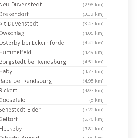
Neu Duvenstedt
(2.98 km)
Brekendorf
(3.33 km)
Alt Duvenstedt
(3.47 km)
Owschlag
(4.05 km)
Osterby bei Eckernförde
(4.41 km)
Hummelfeld
(4.49 km)
Borgstedt bei Rendsburg
(4.51 km)
Haby
(4.77 km)
Rade bei Rendsburg
(4.95 km)
Rickert
(4.97 km)
Goosefeld
(5 km)
Sehestedt Eider
(5.22 km)
Geltorf
(5.76 km)
Fleckeby
(5.81 km)