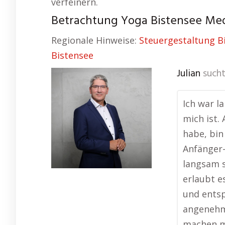
verfeinern.
Betrachtung Yoga Bistensee Med
Regionale Hinweise:
Steuergestaltung B
Bistensee
Julian
sucht
Ich war l
mich ist.
habe, bin
Anfänger
langsam 
erlaubt e
und ents
angenehm 
machen mu