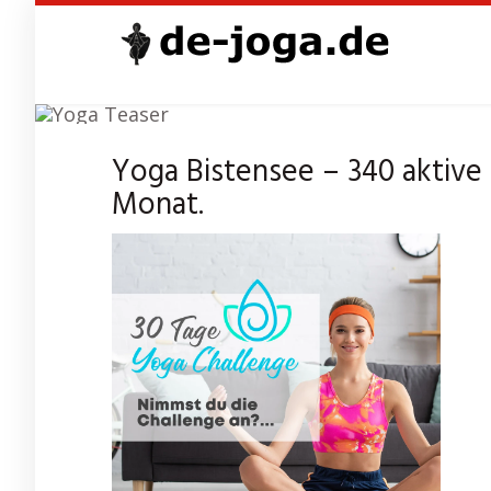
Skip
to
main
content
Yoga Bistensee – 340 aktive
Monat.