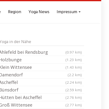
e
Region
Yoga News
Impressum
Yoga in der Nähe
Ahlefeld bei Rendsburg
(0.97 km)
Holzbunge
(1.23 km)
Klein Wittensee
(1.43 km)
Damendorf
(2.2 km)
Ascheffel
(2.24 km)
Bünsdorf
(2.59 km)
Hütten bei Ascheffel
(2.76 km)
Groß Wittensee
(2.77 km)