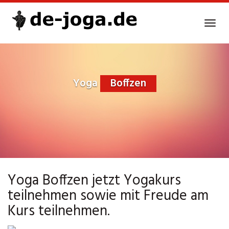
Skip
to
Tog
main
navi
content
Yoga
Boffzen
Yoga Boffzen jetzt Yogakurs
teilnehmen sowie mit Freude am
Kurs teilnehmen.