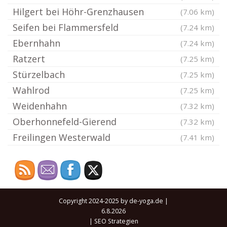
Hilgert bei Höhr-Grenzhausen
(7.06 km)
Seifen bei Flammersfeld
(7.24 km)
Ebernhahn
(7.24 km)
Ratzert
(7.25 km)
Stürzelbach
(7.25 km)
Wahlrod
(7.25 km)
Weidenhahn
(7.32 km)
Oberhonnefeld-Gierend
(7.32 km)
Freilingen Westerwald
(7.41 km)
Copyright 2024-2025 by de-yoga.de |
6.8.2026
|
SEO Strategien