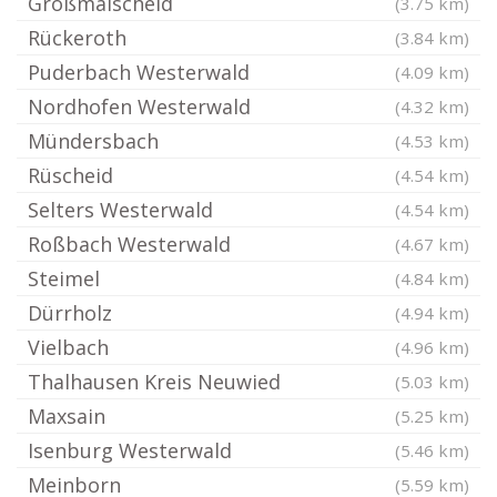
Großmaischeid
(3.75 km)
Rückeroth
(3.84 km)
Puderbach Westerwald
(4.09 km)
Nordhofen Westerwald
(4.32 km)
Mündersbach
(4.53 km)
Rüscheid
(4.54 km)
Selters Westerwald
(4.54 km)
Roßbach Westerwald
(4.67 km)
Steimel
(4.84 km)
Dürrholz
(4.94 km)
Vielbach
(4.96 km)
Thalhausen Kreis Neuwied
(5.03 km)
Maxsain
(5.25 km)
Isenburg Westerwald
(5.46 km)
Meinborn
(5.59 km)