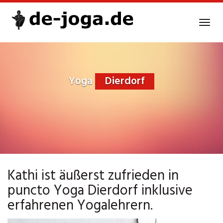
Skip
to
Tog
main
navi
content
Yoga
Dierdorf
Kathi ist äußerst zufrieden in
puncto Yoga Dierdorf inklusive
erfahrenen Yogalehrern.