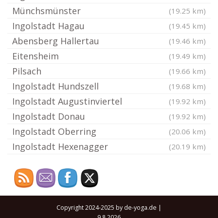
Münchsmünster
(19.25 km)
Ingolstadt Hagau
(19.45 km)
Abensberg Hallertau
(19.46 km)
Eitensheim
(19.49 km)
Pilsach
(19.66 km)
Ingolstadt Hundszell
(19.68 km)
Ingolstadt Augustinviertel
(19.92 km)
Ingolstadt Donau
(19.92 km)
Ingolstadt Oberring
(20.06 km)
Ingolstadt Hexenagger
(20.19 km)
Copyright 2024-2025 by de-yoga.de |
9.8.2026