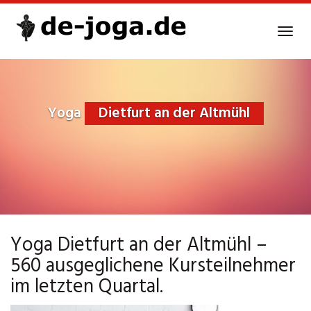
Skip
to
Tog
main
navi
content
Yoga
Dietfurt an der Altmühl
Yoga Dietfurt an der Altmühl –
560 ausgeglichene Kursteilnehmer
im letzten Quartal.