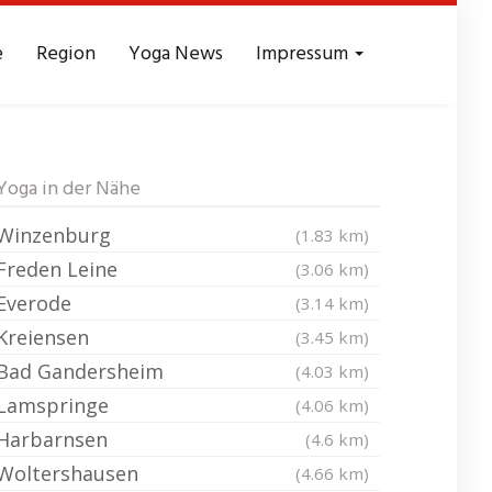
e
Region
Yoga News
Impressum
 Leine
Yoga in der Nähe
Winzenburg
(1.83 km)
Freden Leine
(3.06 km)
Everode
(3.14 km)
Kreiensen
(3.45 km)
Bad Gandersheim
(4.03 km)
Lamspringe
(4.06 km)
Harbarnsen
(4.6 km)
Woltershausen
(4.66 km)