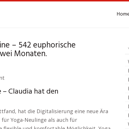
Hom
Landwehr bei Alfeld
ine – 542 euphorische
zwei Monaten.
nt
 – Claudia hat den
tfand, hat die Digitalisierung eine neue Ära
 für Yoga-Neulinge als auch für
e flexible und komfortable Möglichkeit, Yoga