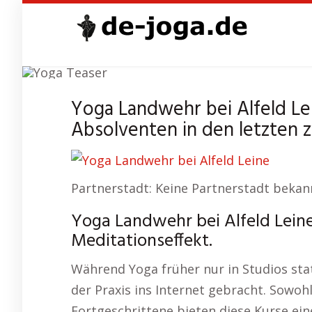
Skip
to
main
content
Yoga
Yoga Landwehr bei Alfeld Le
Absolventen in den letzten 
Partnerstadt: Keine Partnerstadt bekan
Yoga Landwehr bei Alfeld Leine
Meditationseffekt.
Während Yoga früher nur in Studios stat
der Praxis ins Internet gebracht. Sowohl
Fortgeschrittene bieten diese Kurse ein