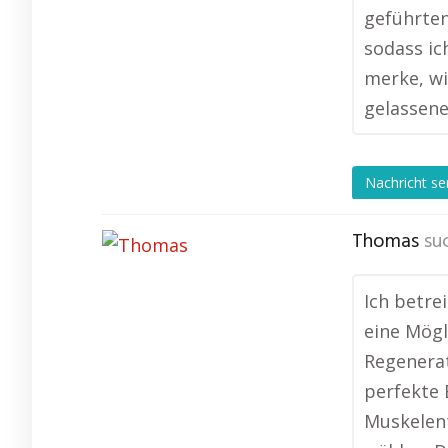
geführten
sodass ic
merke, wi
gelassene
Nachricht s
Thomas
su
Ich betre
eine Mögl
Regenerat
perfekte 
Muskelen