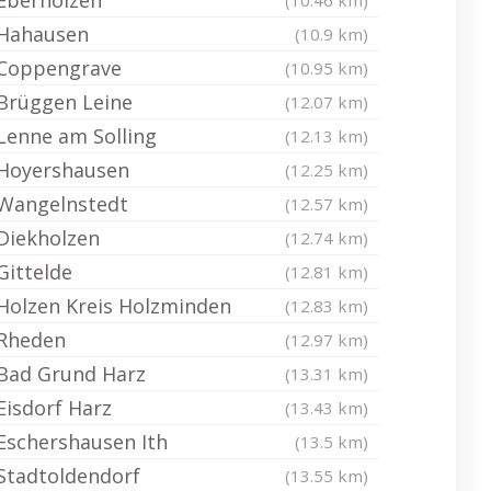
Eberholzen
(10.46 km)
Hahausen
(10.9 km)
Coppengrave
(10.95 km)
Brüggen Leine
(12.07 km)
Lenne am Solling
(12.13 km)
Hoyershausen
(12.25 km)
Wangelnstedt
(12.57 km)
Diekholzen
(12.74 km)
Gittelde
(12.81 km)
Holzen Kreis Holzminden
(12.83 km)
Rheden
(12.97 km)
Bad Grund Harz
(13.31 km)
Eisdorf Harz
(13.43 km)
Eschershausen Ith
(13.5 km)
Stadtoldendorf
(13.55 km)