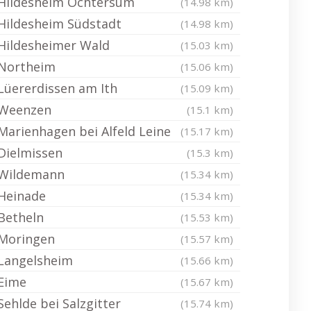
Hildesheim Ochtersum
(14.98 km)
Hildesheim Südstadt
(14.98 km)
Hildesheimer Wald
(15.03 km)
Northeim
(15.06 km)
Lüererdissen am Ith
(15.09 km)
Weenzen
(15.1 km)
Marienhagen bei Alfeld Leine
(15.17 km)
Dielmissen
(15.3 km)
Wildemann
(15.34 km)
Heinade
(15.34 km)
Betheln
(15.53 km)
Moringen
(15.57 km)
Langelsheim
(15.66 km)
Eime
(15.67 km)
Sehlde bei Salzgitter
(15.74 km)