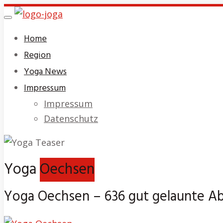
Skip
Toggle
to
navigation
Home
main
Region
content
Yoga News
Impressum
Impressum
Datenschutz
Yoga
Oechsen
Yoga Oechsen – 636 gut gelaunte Ab