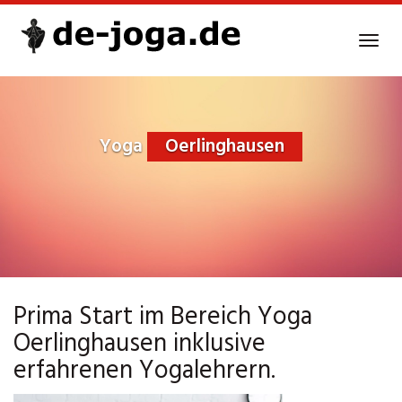
Skip
to
Tog
main
navi
content
Yoga
Oerlinghausen
Prima Start im Bereich Yoga
Oerlinghausen inklusive
erfahrenen Yogalehrern.