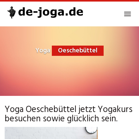
Skip
to
Tog
main
navi
content
Yoga
Oeschebüttel
Yoga Oeschebüttel jetzt Yogakurs
besuchen sowie glücklich sein.