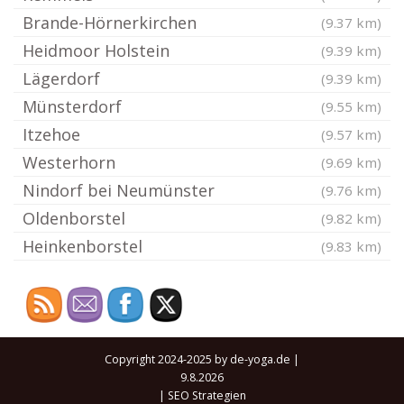
Brande-Hörnerkirchen
(9.37 km)
Heidmoor Holstein
(9.39 km)
Lägerdorf
(9.39 km)
Münsterdorf
(9.55 km)
Itzehoe
(9.57 km)
Westerhorn
(9.69 km)
Nindorf bei Neumünster
(9.76 km)
Oldenborstel
(9.82 km)
Heinkenborstel
(9.83 km)
Copyright 2024-2025 by de-yoga.de |
9.8.2026
|
SEO Strategien