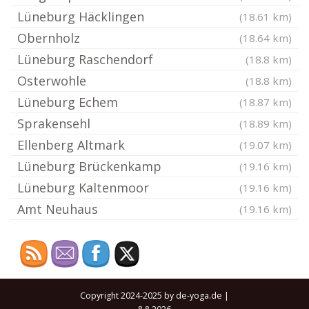
Lüneburg Häcklingen
(18.61 km)
Obernholz
(18.64 km)
Lüneburg Raschendorf
(18.8 km)
Osterwohle
(18.8 km)
Lüneburg Echem
(18.87 km)
Sprakensehl
(18.89 km)
Ellenberg Altmark
(19.07 km)
Lüneburg Brückenkamp
(19.16 km)
Lüneburg Kaltenmoor
(19.16 km)
Amt Neuhaus
(19.16 km)
Copyright 2024-2025 by de-yoga.de |