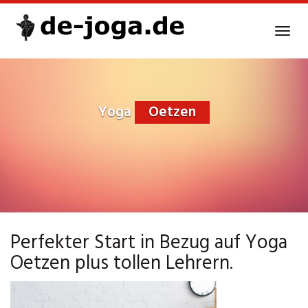
Skip
to
Tog
main
navi
content
Yoga
Oetzen
Perfekter Start in Bezug auf Yoga
Oetzen plus tollen Lehrern.