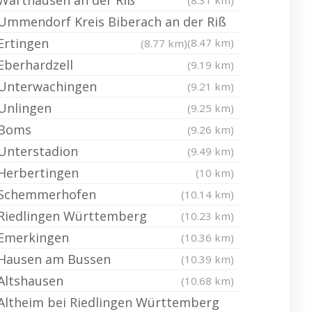
Warthausen an der Riß
(8.31 km)
Ummendorf Kreis Biberach an der Riß
Ertingen
(8.47 km)
(8.77 km)
Eberhardzell
(9.19 km)
Unterwachingen
(9.21 km)
Unlingen
(9.25 km)
Boms
(9.26 km)
Unterstadion
(9.49 km)
Herbertingen
(10 km)
Schemmerhofen
(10.14 km)
Riedlingen Württemberg
(10.23 km)
Emerkingen
(10.36 km)
Hausen am Bussen
(10.39 km)
Altshausen
(10.68 km)
Altheim bei Riedlingen Württemberg