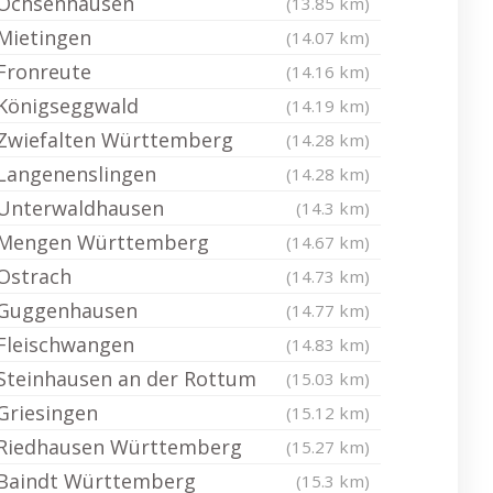
Ochsenhausen
(13.85 km)
Mietingen
(14.07 km)
Fronreute
(14.16 km)
Königseggwald
(14.19 km)
Zwiefalten Württemberg
(14.28 km)
Langenenslingen
(14.28 km)
Unterwaldhausen
(14.3 km)
Mengen Württemberg
(14.67 km)
Ostrach
(14.73 km)
Guggenhausen
(14.77 km)
Fleischwangen
(14.83 km)
Steinhausen an der Rottum
(15.03 km)
Griesingen
(15.12 km)
Riedhausen Württemberg
(15.27 km)
Baindt Württemberg
(15.3 km)