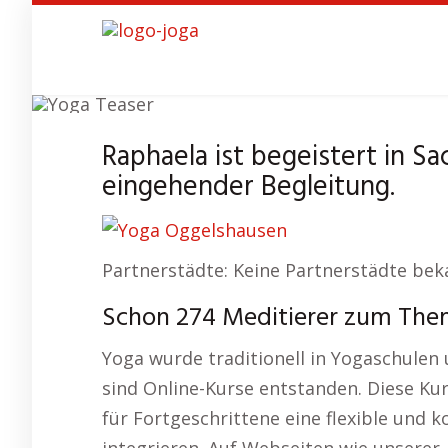
Skip
to
main
content
Raphaela ist begeistert in S
eingehender Begleitung.
Partnerstädte: Keine Partnerstädte bek
Schon 274 Meditierer zum The
Yoga wurde traditionell in Yogaschulen u
sind Online-Kurse entstanden. Diese Ku
für Fortgeschrittene eine flexible und k