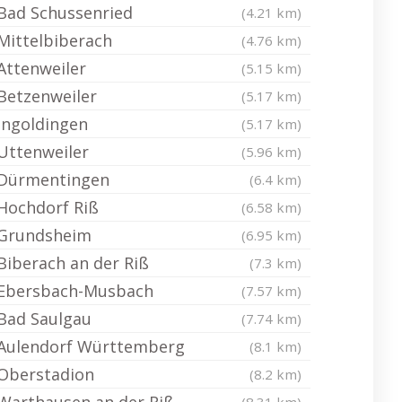
Bad Schussenried
(4.21 km)
Mittelbiberach
(4.76 km)
Attenweiler
(5.15 km)
Betzenweiler
(5.17 km)
Ingoldingen
(5.17 km)
Uttenweiler
(5.96 km)
Dürmentingen
(6.4 km)
Hochdorf Riß
(6.58 km)
Grundsheim
(6.95 km)
Biberach an der Riß
(7.3 km)
Ebersbach-Musbach
(7.57 km)
Bad Saulgau
(7.74 km)
Aulendorf Württemberg
(8.1 km)
Oberstadion
(8.2 km)