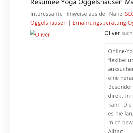
Resümee Yoga Oggelshausen Med
Interessante Hinweise aus der Nähe:
SE
Oggelshausen
|
Ernährungsberatung O
Oliver
such
Online-Yo
flexibel 
aussuchen
eine her
Besonders
direkt i
kann. Die
es nie lan
mich bewe
Alltag.