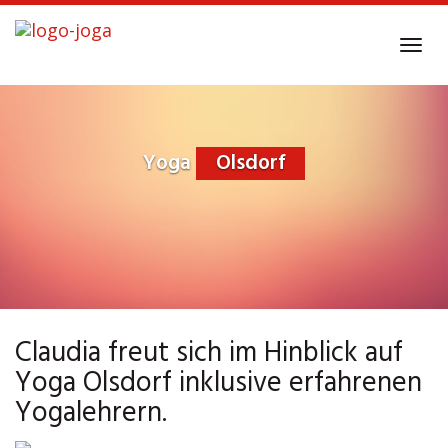
Skip
to
Tog
main
navi
content
Yoga
Olsdorf
Claudia freut sich im Hinblick auf
Yoga Olsdorf inklusive erfahrenen
Yogalehrern.