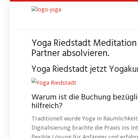
Skip
to
main
content
Yoga Riedstadt Meditation
Partner absolvieren.
Yoga Riedstadt jetzt Yogakur
Warum ist die Buchung bezügli
hilfreich?
Traditionell wurde Yoga in Räumlichkeit
Digitalisierung brachte die Praxis ins I
flexible Lösung für Anfänger und erfahr